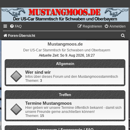
FAQ
Registrieren
Anmelden
S
Foren-Übersicht
u
Mustangmoos.de
Der US-Car Stammtisch für Schwaben und Oberbayern
c
Aktuelle Zeit: So 9. Aug 2026, 16:27
h
Allgemein
e
Wer sind wir
Infos über dieses Forum und den Mustangmoosstammtisch
Themen:
3
Treffen
Termine Mustangmoos
Hier geben wir unsere Termine öffentlich bekannt - damit sich
unsere Freunde gerne anschließen können!
Themen:
15
Impressum / Forenregeln / FAQ