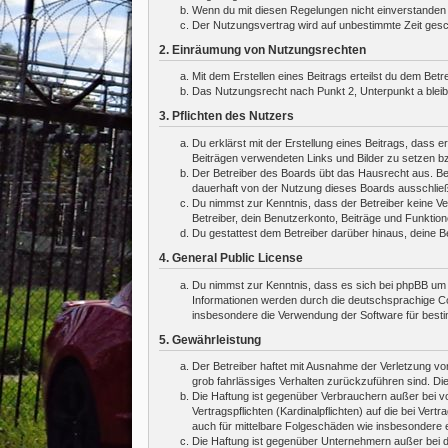
Wenn du mit diesen Regelungen nicht einverstanden bi
Der Nutzungsvertrag wird auf unbestimmte Zeit gesch
2. Einräumung von Nutzungsrechten
Mit dem Erstellen eines Beitrags erteilst du dem Bet
Das Nutzungsrecht nach Punkt 2, Unterpunkt a blei
3. Pflichten des Nutzers
Du erklärst mit der Erstellung eines Beitrags, dass e
Beiträgen verwendeten Links und Bilder zu setzen b
Der Betreiber des Boards übt das Hausrecht aus. Be
dauerhaft von der Nutzung dieses Boards ausschließe
Du nimmst zur Kenntnis, dass der Betreiber keine Ver
Betreiber, dein Benutzerkonto, Beiträge und Funktion
Du gestattest dem Betreiber darüber hinaus, deine B
4. General Public License
Du nimmst zur Kenntnis, dass es sich bei phpBB um e
Informationen werden durch die deutschsprachige Co
insbesondere die Verwendung der Software für besti
5. Gewährleistung
Der Betreiber haftet mit Ausnahme der Verletzung von
grob fahrlässiges Verhalten zurückzuführen sind. Di
Die Haftung ist gegenüber Verbrauchern außer bei v
Vertragspflichten (Kardinalpflichten) auf die bei V
auch für mittelbare Folgeschäden wie insbesondere
Die Haftung ist gegenüber Unternehmern außer bei d