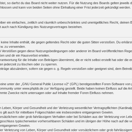
st, so darfst du das Board nicht weiter nutzen. Für die Nutzung des Boards gelten jeweils di
lossen und kann von beiden Seiten ohne Einhaltung einer Frist jederzeit gekündigt werden.
reiber ein einfaches, zeitlich und räumlich unbeschränktes und unentgeltliches Recht, deine
bt auch nach Kündigung des Nutzungsvertrages bestehen.
r keine Inhalte enthält, die gegen geltendes Recht oder die guten Sitten verstoßen. Du erklär
zw. zu verwenden.
i Verstößen gegen diese Nutzungsbedingungen oder anderer im Board veröffentlichten Rege
n und dir ein Hausverbot erteilen.
antwortung für die Inhalte von Beiträgen übernimmt, die er nicht selbst erstellt hat oder die
en jederzeit zu löschen oder zu sperren.
eiträge abzuändern, sofern sie gegen o. g. Regeln verstoßen oder geeignet sind, dem Betre
ine unter der „
GNU General Public License v2
“ (GPL) bereitgestellten Foren-Software vo
mmunity unter www.phpbb.de zur Verfügung gestellt. Beide haben keinen Einfluss auf die Art
mmte Zwecke nicht untersagen oder auf Inhalte fremder Foren Einfluss nehmen.
 Leben, Körper und Gesundheit und der Verletzung wesentlicher Vertragspflichten (Kardinalpfl
es gilt auch für mittelbare Folgeschäden wie insbesondere entgangenen Gewinn.
orsätzlichem oder grob fahrlässigem Verhalten oder bei Schäden aus der Verletzung von Leb
ertragsschluss typischerweise vorhersehbaren Schäden und im übrigen der Höhe nach auf die v
 entgangenen Gewinn.
er Verletzung von Leben, Körper und Gesundheit oder vorsätzlichem oder grob fahrlässigem 