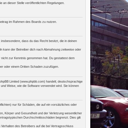
e an dieser Stelle veröffentlichten Regelungen.
n Beitrag im Rahmen des Boards zu nutzen.
st insbesondere, dass du das Recht besitzt, die in deinen
ln kann der Betreiber dich nach Abmahnung zeitweise oder
 er nicht zur Kenntnis genommen hat. Du gestattest dem
iber oder einem Dritten Schaden zuzufügen.
n phpBB Limited (www.phpbb.com) handelt; deutschsprachige
 und Weise, wie die Software verwendet wird. Sie können
ichten) nur für Schäden, die auf ein vorsätzliches oder
en, Körper und Gesundheit und der Verletzung wesentlicher
ertragstypischen Durchschnittsschäden begrenzt. Dies gilt
Verhalten des Betreibers auf die bei Vertragsschluss