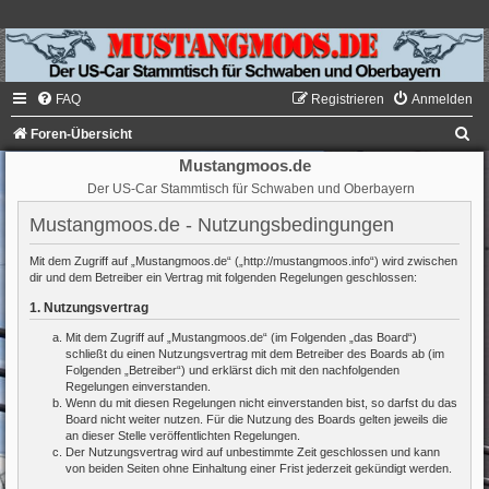
FAQ
Registrieren
Anmelden
S
Foren-Übersicht
u
Mustangmoos.de
Der US-Car Stammtisch für Schwaben und Oberbayern
c
h
Mustangmoos.de - Nutzungsbedingungen
e
Mit dem Zugriff auf „Mustangmoos.de“ („http://mustangmoos.info“) wird zwischen
dir und dem Betreiber ein Vertrag mit folgenden Regelungen geschlossen:
1. Nutzungsvertrag
Mit dem Zugriff auf „Mustangmoos.de“ (im Folgenden „das Board“)
schließt du einen Nutzungsvertrag mit dem Betreiber des Boards ab (im
Folgenden „Betreiber“) und erklärst dich mit den nachfolgenden
Regelungen einverstanden.
Wenn du mit diesen Regelungen nicht einverstanden bist, so darfst du das
Board nicht weiter nutzen. Für die Nutzung des Boards gelten jeweils die
an dieser Stelle veröffentlichten Regelungen.
Der Nutzungsvertrag wird auf unbestimmte Zeit geschlossen und kann
von beiden Seiten ohne Einhaltung einer Frist jederzeit gekündigt werden.