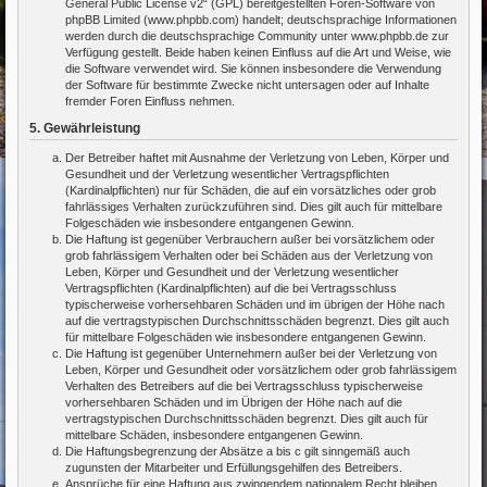
General Public License v2
“ (GPL) bereitgestellten Foren-Software von
phpBB Limited (www.phpbb.com) handelt; deutschsprachige Informationen
werden durch die deutschsprachige Community unter www.phpbb.de zur
Verfügung gestellt. Beide haben keinen Einfluss auf die Art und Weise, wie
die Software verwendet wird. Sie können insbesondere die Verwendung
der Software für bestimmte Zwecke nicht untersagen oder auf Inhalte
fremder Foren Einfluss nehmen.
5. Gewährleistung
Der Betreiber haftet mit Ausnahme der Verletzung von Leben, Körper und
Gesundheit und der Verletzung wesentlicher Vertragspflichten
(Kardinalpflichten) nur für Schäden, die auf ein vorsätzliches oder grob
fahrlässiges Verhalten zurückzuführen sind. Dies gilt auch für mittelbare
Folgeschäden wie insbesondere entgangenen Gewinn.
Die Haftung ist gegenüber Verbrauchern außer bei vorsätzlichem oder
grob fahrlässigem Verhalten oder bei Schäden aus der Verletzung von
Leben, Körper und Gesundheit und der Verletzung wesentlicher
Vertragspflichten (Kardinalpflichten) auf die bei Vertragsschluss
typischerweise vorhersehbaren Schäden und im übrigen der Höhe nach
auf die vertragstypischen Durchschnittsschäden begrenzt. Dies gilt auch
für mittelbare Folgeschäden wie insbesondere entgangenen Gewinn.
Die Haftung ist gegenüber Unternehmern außer bei der Verletzung von
Leben, Körper und Gesundheit oder vorsätzlichem oder grob fahrlässigem
Verhalten des Betreibers auf die bei Vertragsschluss typischerweise
vorhersehbaren Schäden und im Übrigen der Höhe nach auf die
vertragstypischen Durchschnittsschäden begrenzt. Dies gilt auch für
mittelbare Schäden, insbesondere entgangenen Gewinn.
Die Haftungsbegrenzung der Absätze a bis c gilt sinngemäß auch
zugunsten der Mitarbeiter und Erfüllungsgehilfen des Betreibers.
Ansprüche für eine Haftung aus zwingendem nationalem Recht bleiben