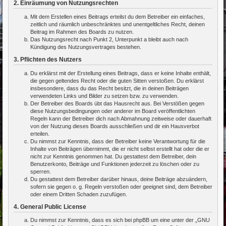
2. Einräumung von Nutzungsrechten
Mit dem Erstellen eines Beitrags erteilst du dem Betreiber ein einfaches,
zeitlich und räumlich unbeschränktes und unentgeltliches Recht, deinen
Beitrag im Rahmen des Boards zu nutzen.
Das Nutzungsrecht nach Punkt 2, Unterpunkt a bleibt auch nach
Kündigung des Nutzungsvertrages bestehen.
3. Pflichten des Nutzers
Du erklärst mit der Erstellung eines Beitrags, dass er keine Inhalte enthält,
die gegen geltendes Recht oder die guten Sitten verstoßen. Du erklärst
insbesondere, dass du das Recht besitzt, die in deinen Beiträgen
verwendeten Links und Bilder zu setzen bzw. zu verwenden.
Der Betreiber des Boards übt das Hausrecht aus. Bei Verstößen gegen
diese Nutzungsbedingungen oder anderer im Board veröffentlichten
Regeln kann der Betreiber dich nach Abmahnung zeitweise oder dauerhaft
von der Nutzung dieses Boards ausschließen und dir ein Hausverbot
erteilen.
Du nimmst zur Kenntnis, dass der Betreiber keine Verantwortung für die
Inhalte von Beiträgen übernimmt, die er nicht selbst erstellt hat oder die er
nicht zur Kenntnis genommen hat. Du gestattest dem Betreiber, dein
Benutzerkonto, Beiträge und Funktionen jederzeit zu löschen oder zu
sperren.
Du gestattest dem Betreiber darüber hinaus, deine Beiträge abzuändern,
sofern sie gegen o. g. Regeln verstoßen oder geeignet sind, dem Betreiber
oder einem Dritten Schaden zuzufügen.
4. General Public License
Du nimmst zur Kenntnis, dass es sich bei phpBB um eine unter der „
GNU