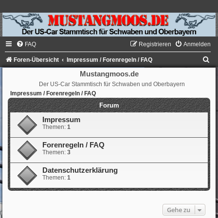
FAQ
Registrieren
Anmelden
S
Foren-Übersicht
Impressum / Forenregeln / FAQ
u
Mustangmoos.de
Der US-Car Stammtisch für Schwaben und Oberbayern
c
Impressum / Forenregeln / FAQ
h
Forum
e
Impressum
Themen:
1
Forenregeln / FAQ
Themen:
3
Datenschutzerklärung
Themen:
1
Gehe zu